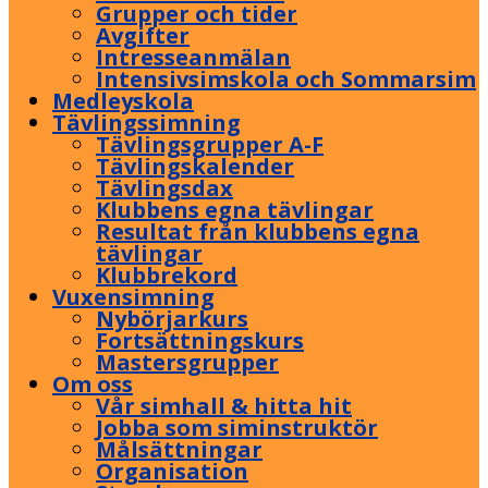
Grupper och tider
Avgifter
Intresseanmälan
Intensivsimskola och Sommarsim
Medleyskola
Tävlingssimning
Tävlingsgrupper A-F
Tävlingskalender
Tävlingsdax
Klubbens egna tävlingar
Resultat från klubbens egna
tävlingar
Klubbrekord
Vuxensimning
Nybörjarkurs
Fortsättningskurs
Mastersgrupper
Om oss
Vår simhall & hitta hit
Jobba som siminstruktör
Målsättningar
Organisation