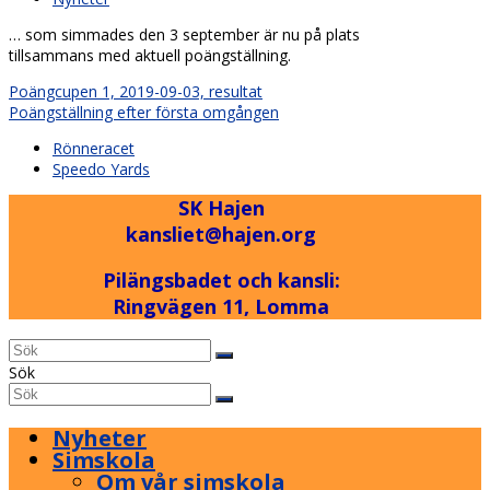
… som simmades den 3 september är nu på plats
tillsammans med aktuell poängställning.
Poängcupen 1, 2019-09-03, resultat
Poängställning efter första omgången
previous
Rönneracet
post:
next
Speedo Yards
post:
SK Hajen
kansliet@hajen.org
Pilängsbadet och kansli:
Ringvägen 11, Lomma
Back
Sök
To
Sök
Submit
Top
Nyheter
Simskola
Om vår simskola