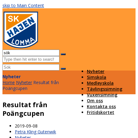
skip to Main Content
Facebook
Instagram
Email
Open
Mobile
Sök
Menu
Submit
Nyheter
Nyheter
Simskola
Home
Nyheter
Resultat från
Medleyskola
Poängcupen
Tävlingssimning
Vuxensimning
Om oss
Resultat från
Kontakta oss
Poängcupen
Fritidskortet
2019-09-08
Petra Kling Gutenwik
Nyheter