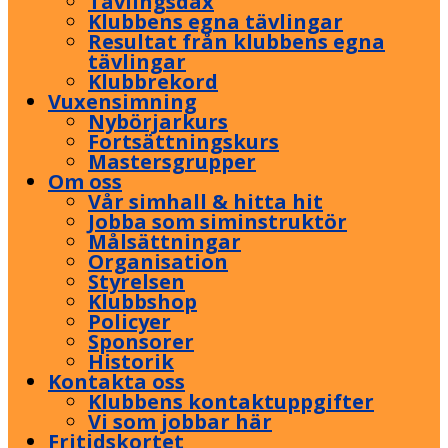
Tävlingsdax
Klubbens egna tävlingar
Resultat från klubbens egna
tävlingar
Klubbrekord
Vuxensimning
Nybörjarkurs
Fortsättningskurs
Mastersgrupper
Om oss
Vår simhall & hitta hit
Jobba som siminstruktör
Målsättningar
Organisation
Styrelsen
Klubbshop
Policyer
Sponsorer
Historik
Kontakta oss
Klubbens kontaktuppgifter
Vi som jobbar här
Fritidskortet