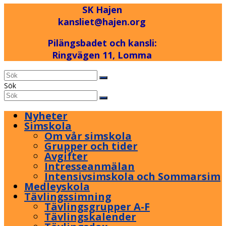
post:
SK Hajen
kansliet@hajen.org
Pilängsbadet och kansli:
Ringvägen 11, Lomma
Back
Sök
To
Sök
Submit
Top
Nyheter
Simskola
Om vår simskola
Grupper och tider
Avgifter
Intresseanmälan
Intensivsimskola och Sommarsim
Medleyskola
Tävlingssimning
Tävlingsgrupper A-F
Tävlingskalender