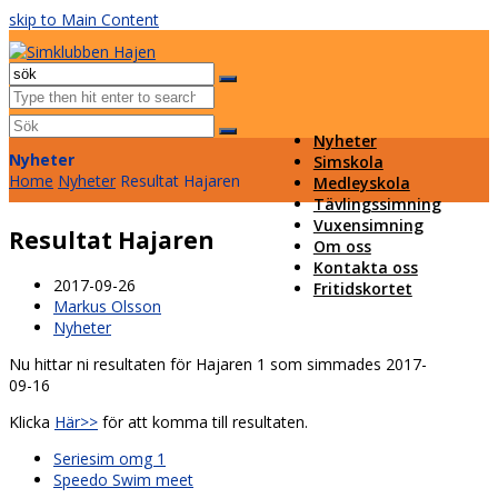
skip to Main Content
Facebook
Instagram
Email
Open
Mobile
Sök
Menu
Submit
Nyheter
Nyheter
Simskola
Home
Nyheter
Resultat Hajaren
Medleyskola
Tävlingssimning
Vuxensimning
Resultat Hajaren
Om oss
Kontakta oss
2017-09-26
Fritidskortet
Markus Olsson
Nyheter
Nu hittar ni resultaten för Hajaren 1 som simmades 2017-
09-16
Klicka
Här>>
för att komma till resultaten.
previous
Seriesim omg 1
post:
next
Speedo Swim meet