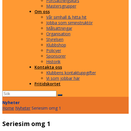
Fortsättningskurs
Mastersgrupper
Om oss
Vår simhall & hitta hit
Jobba som siminstruktör
Målsättningar
Organisation
Styrelsen
Klubbshop
Policyer
Sponsorer
Historik
Kontakta oss
Klubbens kontaktuppgifter
Vi som jobbar här
Fritidskortet
Sök
Submit
Nyheter
Home
Nyheter
Seriesim omg 1
Seriesim omg 1