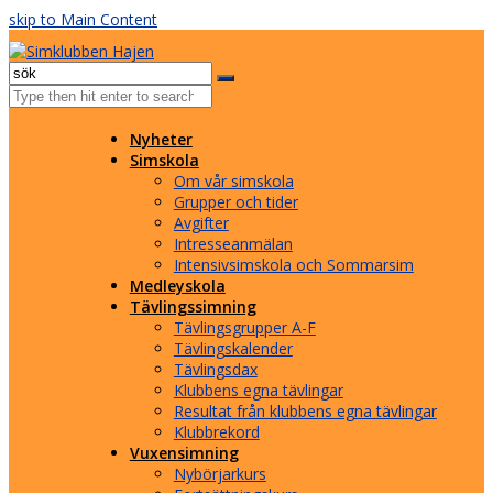
skip to Main Content
Facebook
Instagram
Email
Open
Mobile
Menu
Nyheter
Simskola
Om vår simskola
Grupper och tider
Avgifter
Intresseanmälan
Intensivsimskola och Sommarsim
Medleyskola
Tävlingssimning
Tävlingsgrupper A-F
Tävlingskalender
Tävlingsdax
Klubbens egna tävlingar
Resultat från klubbens egna tävlingar
Klubbrekord
Vuxensimning
Nybörjarkurs