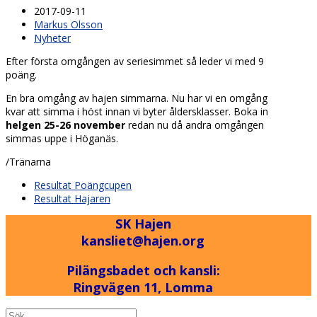
2017-09-11
Markus Olsson
Nyheter
Efter första omgången av seriesimmet så leder vi med 9
poäng.
En bra omgång av hajen simmarna. Nu har vi en omgång
kvar att simma i höst innan vi byter åldersklasser. Boka in
helgen 25-26 november
redan nu då andra omgången
simmas uppe i Höganäs.
/Tränarna
previous
Resultat Poängcupen
post:
next
Resultat Hajaren
post:
SK Hajen
kansliet@hajen.org
Pilängsbadet och kansli:
Ringvägen 11, Lomma