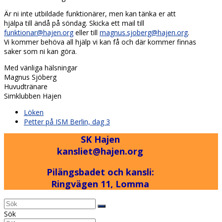
Är ni inte utbildade funktionärer, men kan tänka er att
hjälpa till ändå på söndag. Skicka ett mail till
funktionar@hajen.org
eller till
magnus.sjoberg@hajen.org
.
Vi kommer behöva all hjälp vi kan få och där kommer finnas
saker som ni kan göra.
Med vänliga hälsningar
Magnus Sjöberg
Huvudtränare
Simklubben Hajen
previous
Löken
post:
next
Petter på ISM Berlin, dag 3
post:
SK Hajen
kansliet@hajen.org
Pilängsbadet och kansli:
Ringvägen 11, Lomma
Back
Sök