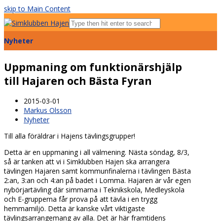
skip to Main Content
Open
Mobile
Nyheter
Menu
Uppmaning om funktionärshjälp
till Hajaren och Bästa Fyran
2015-03-01
Markus Olsson
Nyheter
Till alla föräldrar i Hajens tävlingsgrupper!
Detta är en uppmaning i all välmening. Nästa söndag, 8/3,
så är tanken att vi i Simklubben Hajen ska arrangera
tävlingen Hajaren samt kommunfinalerna i tävlingen Bästa
2:an, 3:an och 4:an på badet i Lomma. Hajaren är vår egen
nybörjartävling där simmarna i Teknikskola, Medleyskola
och E-grupperna får prova på att tävla i en trygg
hemmamiljö. Detta är kanske vårt viktigaste
tävlingsarrangemang av alla. Det är här framtidens