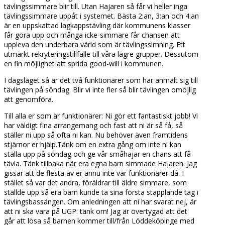
tävlingssimmare blir till. Utan Hajaren så får vi heller inga
tävlingssimmare uppåt i systemet. Bästa 2:an, 3:an och 4:an
är en uppskattad lagkappstävling där kommunens klasser
får göra upp och många icke-simmare får chansen att
uppleva den underbara värld som är tävlingssimning. Ett
utmärkt rekryteringstillfälle till våra lägre grupper. Dessutom
en fin möjlighet att sprida good-will i kommunen.
I dagsläget så är det två funktionärer som har anmält sig till
tävlingen på söndag. Blir vi inte fler så blir tävlingen omöjlig
att genomföra.
Till alla er som är funktionärer: Ni gör ett fantastiskt jobb! Vi
har väldigt fina arrangemang och fast att ni är så få, så
ställer ni upp så ofta ni kan. Nu behöver även framtidens
stjärnor er hjälp.Tänk om en extra gång om inte ni kan
ställa upp på söndag och ge vår småhajar en chans att få
tävla. Tänk tillbaka när era egna barn simmade Hajaren. Jag
gissar att de flesta av er ännu inte var funktionärer då. I
stället så var det andra, föräldrar till äldre simmare, som
ställde upp så era barn kunde ta sina första stapplande tag i
tävlingsbassängen. Om anledningen att ni har svarat nej, är
att ni ska vara på UGP: tänk om! Jag är övertygad att det
går att lösa så barnen kommer till/från Löddeköpinge med