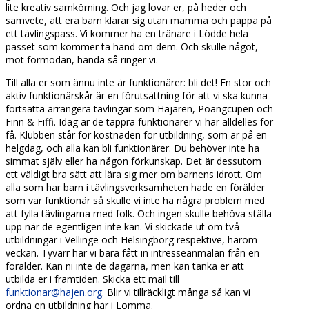
lite kreativ samkörning. Och jag lovar er, på heder och
samvete, att era barn klarar sig utan mamma och pappa på
ett tävlingspass. Vi kommer ha en tränare i Lödde hela
passet som kommer ta hand om dem. Och skulle något,
mot förmodan, hända så ringer vi.
Till alla er som ännu inte är funktionärer: bli det! En stor och
aktiv funktionärskår är en förutsättning för att vi ska kunna
fortsätta arrangera tävlingar som Hajaren, Poängcupen och
Finn & Fiffi. Idag är de tappra funktionärer vi har alldelles för
få. Klubben står för kostnaden för utbildning, som är på en
helgdag, och alla kan bli funktionärer. Du behöver inte ha
simmat själv eller ha någon förkunskap. Det är dessutom
ett väldigt bra sätt att lära sig mer om barnens idrott. Om
alla som har barn i tävlingsverksamheten hade en förälder
som var funktionär så skulle vi inte ha några problem med
att fylla tävlingarna med folk. Och ingen skulle behöva ställa
upp när de egentligen inte kan. Vi skickade ut om två
utbildningar i Vellinge och Helsingborg respektive, härom
veckan. Tyvärr har vi bara fått in intresseanmälan från en
förälder. Kan ni inte de dagarna, men kan tänka er att
utbilda er i framtiden. Skicka ett mail till
funktionar@hajen.org
. Blir vi tillräckligt många så kan vi
ordna en utbildning här i Lomma.