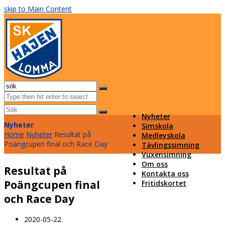
skip to Main Content
Facebook
Instagram
Email
Open
Mobile
Sök
Menu
Submit
Nyheter
Nyheter
Simskola
Home
Nyheter
Resultat på
Medleyskola
Poängcupen final och Race Day
Tävlingssimning
Vuxensimning
Om oss
Resultat på
Kontakta oss
Poängcupen final
Fritidskortet
och Race Day
2020-05-22