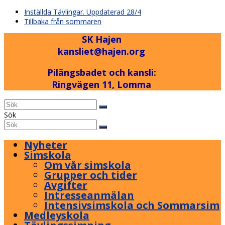
previous
Inställda Tävlingar. Uppdaterad 28/4
post:
next
Tillbaka från sommaren
post:
SK Hajen
kansliet@hajen.org
Pilängsbadet och kansli:
Ringvägen 11, Lomma
Back
Sök
To
Sök
Submit
Top
Nyheter
Simskola
Om vår simskola
Grupper och tider
Avgifter
Intresseanmälan
Intensivsimskola och Sommarsim
Medleyskola