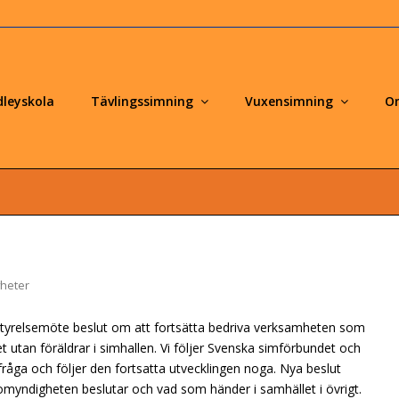
leyskola
Tävlingssimning
Vuxensimning
O
heter
tyrelsemöte beslut om att fortsätta bedriva verksamheten som
t utan föräldrar i simhallen. Vi följer Svenska simförbundet och
fråga och följer den fortsatta utvecklingen noga. Nya beslut
myndigheten beslutar och vad som händer i samhället i övrigt.