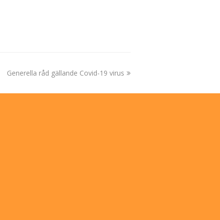
next
Generella råd gällande Covid-19 virus
post: