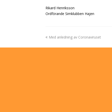
Rikard Henriksson
Ordförande Simklubben Hajen
previous
Med anledning av Coronaviruset
post: