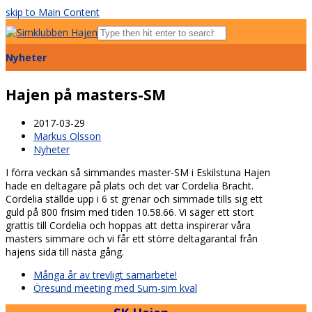
skip to Main Content
Open
Mobile
Nyheter
Menu
Hajen på masters-SM
2017-03-29
Markus Olsson
Nyheter
I förra veckan så simmandes master-SM i Eskilstuna Hajen
hade en deltagare på plats och det var Cordelia Bracht.
Cordelia ställde upp i 6 st grenar och simmade tills sig ett
guld på 800 frisim med tiden 10.58.66. Vi säger ett stort
grattis till Cordelia och hoppas att detta inspirerar våra
masters simmare och vi får ett större deltagarantal från
hajens sida till nästa gång.
previous
Många år av trevligt samarbete!
post:
next
Öresund meeting med Sum-sim kval
post: