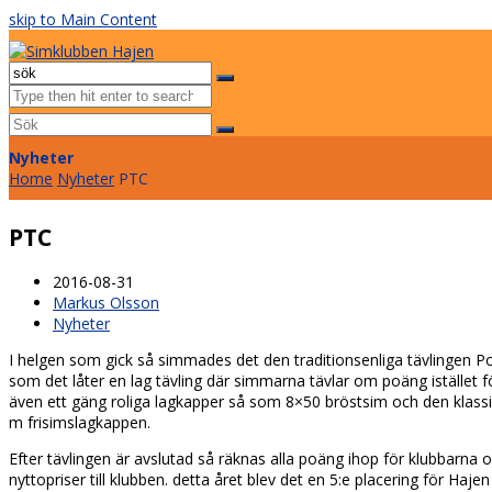
skip to Main Content
Facebook
Instagram
Email
Open
Mobile
Sök
Menu
Submit
Nyheter
Home
Nyheter
PTC
PTC
2016-08-31
Markus Olsson
Nyheter
I helgen som gick så simmades det den traditionsenliga tävlingen P
som det låter en lag tävling där simmarna tävlar om poäng istället fö
även ett gäng roliga lagkapper så som 8×50 bröstsim och den klas
m frisimslagkappen.
Efter tävlingen är avslutad så räknas alla poäng ihop för klubbarna
nyttopriser till klubben. detta året blev det en 5:e placering för Haj