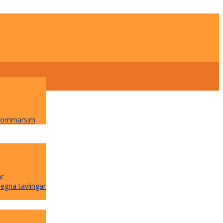
 Sommarsim
ar
 egna tävlingar