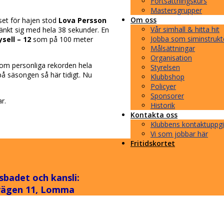
Fortsättningskurs
Mastersgrupper
Om oss
rset för hajen stod
Lova Persson
Vår simhall & hitta hit
änkt sig med hela 38 sekunder. En
Jobba som siminstrukt
sell – 12
som på 100 meter
Målsättningar
Organisation
 dom personliga rekorden hela
Styrelsen
 på säsongen så här tidigt. Nu
Klubbshop
Policyer
Sponsorer
r.
Historik
Kontakta oss
Klubbens kontaktuppgi
Vi som jobbar här
Fritidskortet
sbadet och kansli:
vägen 11, Lomma