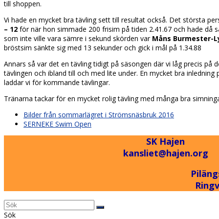
till shoppen.
Vi hade en mycket bra tävling sett till resultat också. Det största pe
– 12
för när hon simmade 200 frisim på tiden 2.41.67 och hade då s
som inte ville vara sämre i sekund skörden var
Måns Burmester-Ly
bröstsim sänkte sig med 13 sekunder och gick i mål på 1.34.88
Annars så var det en tävling tidigt på säsongen där vi låg precis på
tävlingen och ibland till och med lite under. En mycket bra inledning
laddar vi för kommande tävlingar.
Tränarna tackar för en mycket rolig tävling med många bra simninga
previous
Bilder från sommarlägret i Strömsnäsbruk 2016
post:
next
SERNEKE Swim Open
post:
SK Hajen
kansliet@hajen.org
Piläng
Ring
Back
Sök