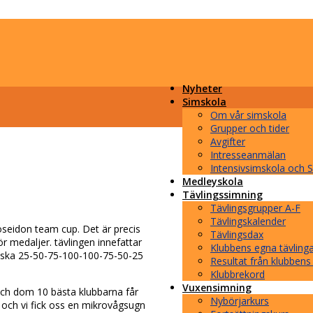
Nyheter
Simskola
Om vår simskola
Grupper och tider
Avgifter
Intresseanmälan
Intensivsimskola och
Medleyskola
Tävlingssimning
Tävlingsgrupper A-F
Tävlingskalender
oseidon team cup. Det är precis
Tävlingsdax
r medaljer. tävlingen innefattar
Klubbens egna tävling
siska 25-50-75-100-100-75-50-25
Resultat från klubbens
Klubbrekord
Vuxensimning
 och dom 10 bästa klubbarna får
Nybörjarkurs
en och vi fick oss en mikrovågsugn