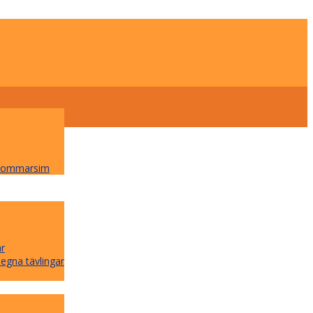
 Sommarsim
ar
 egna tävlingar