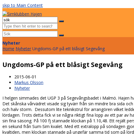
skip to Main Content
Facebook
Instagram
Email
Open
Mobile
Sök
Menu
Submit
Nyheter
Home
Nyheter
Ungdoms-GP på ett blåsigt Segevång
Ungdoms-GP på ett blåsigt Segevång
2015-06-01
Markus Olsson
Nyheter
I helgen simmades det UGP 3 på Segevångsbadet i Malmö. Hajen hade 
Det skånska vårvädret visade sig tyvärr från sin mindre bra sida oc
och halv storm. Dessutom lite teknikstrul för arrangören vilket ledde
lördagen. Trots detta fick vi se några riktigt fina lopp av ett par av h
sin fina säsong. På 100 fj stannade klockan på 1.10,48. Ett rejält per
en sekund från Sum-Sim kvalet. Med ett extralopp på söndagen gjor
kvaltiden, men klockan stannade på ungefär samma tid som på lörda