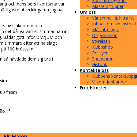
Fortsättningskurs
bana och hans pers i kortbana var
Mastersgrupper
häftigaste utvecklingarna jag har
Om oss
Vår simhall & hitta hit
Jobba som siminstrukt
rats av sjukdomar och
Målsättningar
ch det dåliga vädret simmar han in
Organisation
gg. Bådar gott inför DM/JDM och
Styrelsen
som simmare efter att ha slagit
Klubbshop
n på 100 bröstsim.
Policyer
Sponsorer
jan så hävdade dem sig bra i
Historik
Kontakta oss
Klubbens kontaktuppgi
isim
Vi som jobbar här
Fritidskortet
00 frisim
ryggsim
SK Hajen