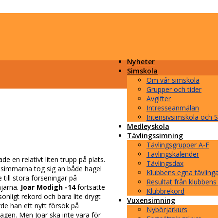
Nyheter
Simskola
Om vår simskola
Grupper och tider
Avgifter
Intresseanmälan
Intensivsimskola och
Medleyskola
Tävlingssimning
Tävlingsgrupper A-F
Tävlingskalender
en relativt liten trupp på plats.
Tävlingsdax
h simmarna tog sig an både hagel
Klubbens egna tävling
 till stora förseningar på
Resultat från klubbens
ajarna.
Joar Modigh -14
fortsatte
Klubbrekord
sonligt rekord och bara lite drygt
Vuxensimning
de han ett nytt försök på
Nybörjarkurs
gen. Men Joar ska inte vara för