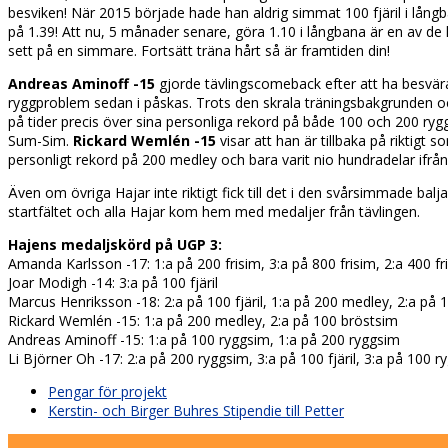
besviken! När 2015 började hade han aldrig simmat 100 fjäril i lång
på 1.39! Att nu, 5 månader senare, göra 1.10 i långbana är en av de 
sett på en simmare. Fortsätt träna hårt så är framtiden din!
Andreas Aminoff -15
gjorde tävlingscomeback efter att ha besvä
ryggproblem sedan i påskas. Trots den skrala träningsbakgrunden o
på tider precis över sina personliga rekord på både 100 och 200 ry
Sum-Sim.
Rickard Wemlén -15
visar att han är tillbaka på riktigt 
personligt rekord på 200 medley och bara varit nio hundradelar ifrå
Även om övriga Hajar inte riktigt fick till det i den svårsimmade bal
startfältet och alla Hajar kom hem med medaljer från tävlingen.
Hajens medaljskörd på UGP 3:
Amanda Karlsson -17: 1:a på 200 frisim, 3:a på 800 frisim, 2:a 400 fr
Joar Modigh -14: 3:a på 100 fjäril
Marcus Henriksson -18: 2:a på 100 fjäril, 1:a på 200 medley, 2:a på 1
Rickard Wemlén -15: 1:a på 200 medley, 2:a på 100 bröstsim
Andreas Aminoff -15: 1:a på 100 ryggsim, 1:a på 200 ryggsim
Li Björner Oh -17: 2:a på 200 ryggsim, 3:a på 100 fjäril, 3:a på 100 
previous
Pengar för projekt
post:
next
Kerstin- och Birger Buhres Stipendie till Petter
post: