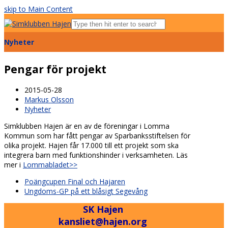
skip to Main Content
Open
Mobile
Nyheter
Menu
Pengar för projekt
2015-05-28
Markus Olsson
Nyheter
Simklubben Hajen är en av de föreningar i Lomma
Kommun som har fått pengar av Sparbanksstiftelsen för
olika projekt. Hajen får 17.000 till ett projekt som ska
integrera barn med funktionshinder i verksamheten. Läs
mer i
Lommabladet>>
previous
Poängcupen Final och Hajaren
post:
next
Ungdoms-GP på ett blåsigt Segevång
post:
SK Hajen
kansliet@hajen.org