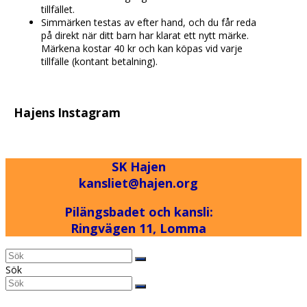
tillfället.
Simmärken testas av efter hand, och du får reda
på direkt när ditt barn har klarat ett nytt märke.
Märkena kostar 40 kr och kan köpas vid varje
tillfälle (kontant betalning).
Hajens Instagram
SK Hajen
kansliet@hajen.org
Pilängsbadet och kansli:
Ringvägen 11, Lomma
Back
Sök
To
Sök
Submit
Top