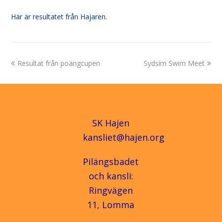
Här är resultatet från Hajaren.
previous
next
Resultat från poängcupen
Sydsim Swim Meet
post:
post:
SK Hajen
kansliet@hajen.org
Pilängsbadet
och kansli:
Ringvägen
11, Lomma