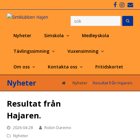
Faceboo
Insta
Em
Nyheter
Simskola
Medleyskola
Tävlingssimning
Vuxensimning
Om oss
Kontakta oss
Fritidskortet
Nyheter
Nyheter
Resultat från Hajaren.
Resultat från
Hajaren.
2026-04-28
Robin Daremo
Nyheter