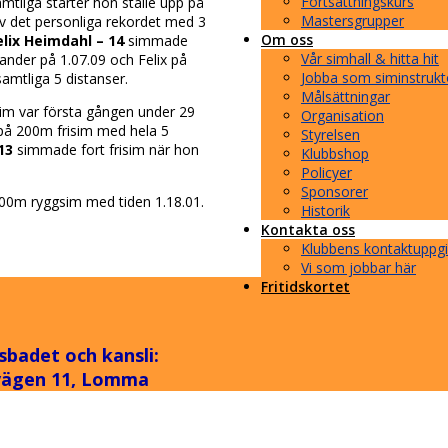
Fortsättningskurs
amtliga starter hon ställe upp på
Mastersgrupper
av det personliga rekordet med 3
Om oss
elix Heimdahl – 14
simmade
Vår simhall & hitta hit
ander på 1.07.09 och Felix på
Jobba som siminstrukt
amtliga 5 distanser.
Målsättningar
im var första gången under 29
Organisation
 på 200m frisim med hela 5
Styrelsen
 13
simmade fort frisim när hon
Klubbshop
Policyer
Sponsorer
100m ryggsim med tiden 1.18.01.
Historik
Kontakta oss
Klubbens kontaktuppgi
Vi som jobbar här
Fritidskortet
sbadet och kansli:
vägen 11, Lomma