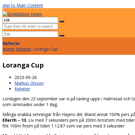
skip to Main Content
Facebook
Instagram
Email
Open
Mobile
Sök
Menu
Submit
Nyheter
Home
Nyheter
Loranga Cup
Loranga Cup
2023-09-26
Markus Olsson
Nyheter
Lördagen den 23 september var vi på tävling uppe i Halmstad och tä
som simmades under 1 dag.
Många snabba simningar från Hajens del. Bland annat 100% pers p
Ellerth – 13
. Liv med 7 sekunders pers på 200m bröstsim med tide
fint 100m frisim på tiden 1.12.87 som var pers med 3 sekunder.