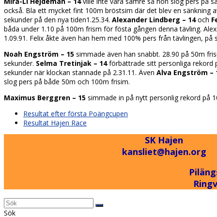
Mira-Li Hejdeman – 14
ville inte vara sämre så hon slog pers på s
också. Bla ett mycket fint 100m bröstsim där det blev en sänkning 
sekunder på den nya tiden1.25.34.
Alexander Lindberg – 14
och
F
båda under 1.10 på 100m frism för fösta gången denna tävling. Alex
1.09.91. Felix åkte även han hem med 100% pers från tävlingen, på s
Noah Engström – 15
simmade även han snabbt. 28.90 på 50m fris
sekunder.
Selma Tretinjak – 14
förbättrade sitt personliga rekord
sekunder när klockan stannade på 2.31.11. Även
Alva Engström –
slog pers på både 50m och 100m frisim.
Maximus Berggren – 15
simmade in på nytt personlig rekord på 
previous
Resultat efter första Poängcupen
post:
next
Resultat Hajen Race
post:
SK Hajen
kansliet@hajen.org
Piläng
Ring
Back
Sök