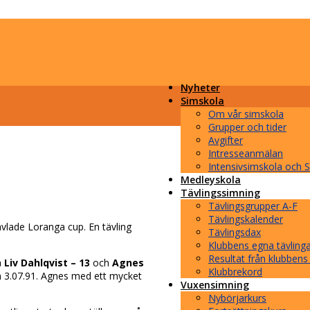
Nyheter
Simskola
Om vår simskola
Grupper och tider
Avgifter
Intresseanmälan
Intensivsimskola och
Medleyskola
Tävlingssimning
Tävlingsgrupper A-F
Tävlingskalender
vlade Loranga cup. En tävling
Tävlingsdax
Klubbens egna tävling
Resultat från klubbens
å
Liv Dahlqvist – 13
och
Agnes
Klubbrekord
n 3.07.91. Agnes med ett mycket
Vuxensimning
Nybörjarkurs