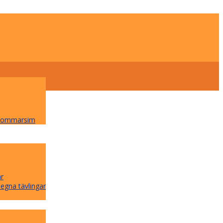
 Sommarsim
ar
 egna tävlingar