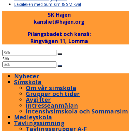
post:
next
Laxaleken med Sum-sim & SM-kval
post:
SK Hajen
kansliet@hajen.org
Pilängsbadet och kansli:
Ringvägen 11, Lomma
Back
Sök
To
Sök
Submit
Top
Nyheter
Simskola
Om vår simskola
Grupper och tider
Avgifter
Intresseanmälan
Intensivsimskola och Sommarsim
Medleyskola
Tävlingssimning
Tävlingsgrupper A-F