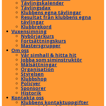
Tävlingskalender
Tävlingsdax
Klubbens egna tävlingar
Resultat från klubbens egna
tävlingar
Klubbrekord
Vuxensimning
Nybörjarkurs
Fortsättningskurs
Mastersgrupper
Om oss
Vår simhall & hitta hit
Jobba som siminstruktör
Målsättningar
Organisation
Styrelsen
Klubbshop
Policyer
Sponsorer
Historik
Kontakta oss
Klubbens kontaktuppgifter