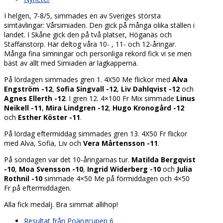
I helgen, 7-8/5, simmades en av Sveriges största
simtävlingar: Vårsimiaden. Den gick på många olika ställen i
landet. I Skåne gick den på två platser, Höganäs och
Staffanstorp. Här deltog våra 10- , 11- och 12-åringar.
Många fina simningar och personliga rekord fick vi se men
bäst av allt med Simiaden är lagkapperna.
På lördagen simmades gren 1. 4X50 Me flickor med
Alva
Engström -12
,
Sofia Singvall -12
,
Liv Dahlqvist -12
och
Agnes Ellerth -12
. I gren 12. 4×100 Fr Mix simmade
Linus
Neikell -11
,
Mira Lindgren -12
,
Hugo Kronogård -12
och
Esther Köster -11
.
På lördag eftermiddag simmades gren 13. 4X50 Fr flickor
med Alva, Sofia, Liv och
Vera Mårtensson -11
.
På söndagen var det 10-åringarnas tur.
Matilda Bergqvist
-10
,
Moa Svensson -10
,
Ingrid Widerberg -10
och
Julia
Rothnil -10
simmade 4×50 Me på förmiddagen och 4×50
Fr på eftermiddagen.
Alla fick medalj. Bra simmat allihop!
previous
Resultat från Poängcupen 6