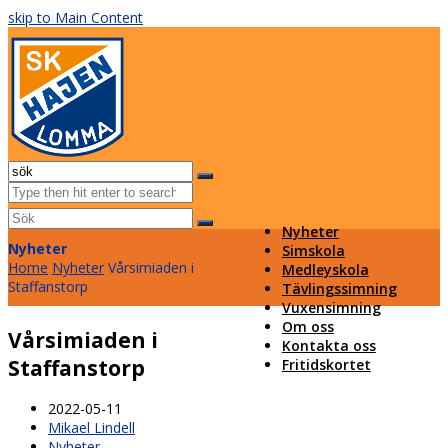
skip to Main Content
Facebook
Instagram
Email
Open
Mobile
Sök
Menu
Submit
Nyheter
Nyheter
Simskola
Home
Nyheter
Vårsimiaden i
Medleyskola
Staffanstorp
Tävlingssimning
Vuxensimning
Om oss
Vårsimiaden i
Kontakta oss
Staffanstorp
Fritidskortet
2022-05-11
Mikael Lindell
Nyheter