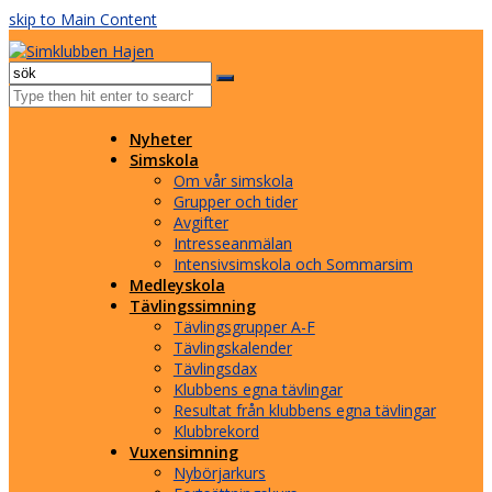
skip to Main Content
Facebook
Instagram
Email
Open
Mobile
Menu
Nyheter
Simskola
Om vår simskola
Grupper och tider
Avgifter
Intresseanmälan
Intensivsimskola och Sommarsim
Medleyskola
Tävlingssimning
Tävlingsgrupper A-F
Tävlingskalender
Tävlingsdax
Klubbens egna tävlingar
Resultat från klubbens egna tävlingar
Klubbrekord
Vuxensimning
Nybörjarkurs