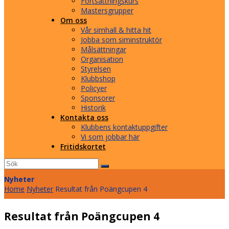
Fortsättningskurs
Mastersgrupper
Om oss
Vår simhall & hitta hit
Jobba som siminstruktör
Målsättningar
Organisation
Styrelsen
Klubbshop
Policyer
Sponsorer
Historik
Kontakta oss
Klubbens kontaktuppgifter
Vi som jobbar här
Fritidskortet
Sök
Submit
Nyheter
Home
Nyheter
Resultat från Poängcupen 4
Resultat från Poängcupen 4