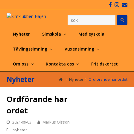
Faceboo
Insta
Em
Nyheter
Simskola
Medleyskola
Tävlingssimning
Vuxensimning
Om oss
Kontakta oss
Fritidskortet
Nyheter
Nyheter
Ordförande har ordet
Ordförande har
ordet
2021-09-03
Markus Olsson
Nyheter