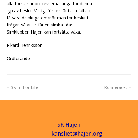
alla förstår är processerna långa för denna
typ av beslut. Viktigt för oss är i alla fall att
få vara delaktiga om/när man tar beslut i
frågan så att vi får en simhall där
Simklubben Hajen kan fortsätta växa.
Rikard Henriksson
Ordförande
previous
next
Swim For Life
Rönneracet
post:
post:
SK Hajen
kansliet@hajen.org