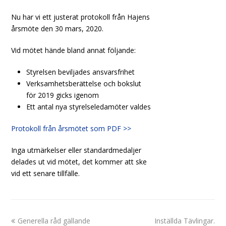
Nu har vi ett justerat protokoll från Hajens
årsmöte den 30 mars, 2020.
Vid mötet hände bland annat följande:
Styrelsen beviljades ansvarsfrihet
Verksamhetsberättelse och bokslut
för 2019 gicks igenom
Ett antal nya styrelseledamöter valdes
Protokoll från årsmötet som PDF >>
Inga utmärkelser eller standardmedaljer
delades ut vid mötet, det kommer att ske
vid ett senare tillfälle.
previous
next
Generella råd gällande
Inställda Tävlingar.