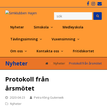
Faceboo
Insta
Em
Nyheter
Simskola
Medleyskola
Tävlingssimning
Vuxensimning
Om oss
Kontakta oss
Fritidskortet
Nyheter
Nyheter
Protokoll från årsmötet
Protokoll från
årsmötet
2020-04-23
Petra Kling Gutenwik
Nyheter