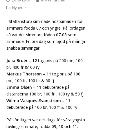
2019-12-04
Mikael Lindell
Nyheter
I Staffanstorp simmade höstsimaden för
simmare födda 07 och yngre. På lördagen
så var det simmare födda 07-08 som
simmade. En bra dag som bjöd på många
snabba simningar.
Julia Bruér – 12
tog pris på 200 me, 100
br, 400 fr &100 ry
Markus Thorsson – 11
tog pris på 100
me, 100 fr, 100 br & 50 fj
Emma Olsen – 11
debuterade på
distanserna 100 br, 100 fr , 100 ry & 50 fj
Wilma Vasques-Svanström – 11
debuterade på 100 br, 100 fr & 100 ry
På söndagen var det dags för våra yngsta
tävlingssimmare, födda 09, 10 och 11.