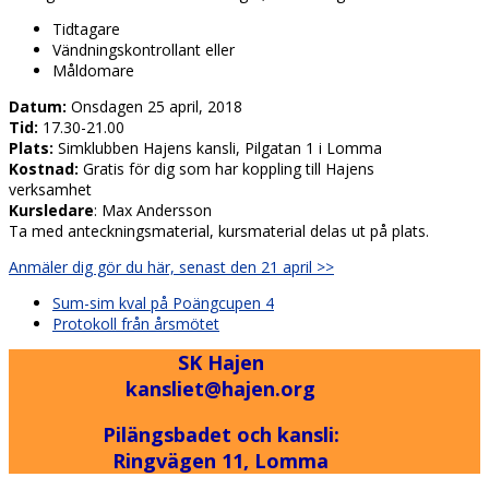
Tidtagare
Vändningskontrollant eller
Måldomare
Datum:
Onsdagen 25 april, 2018
Tid:
17.30-21.00
Plats:
Simklubben Hajens kansli, Pilgatan 1 i Lomma
Kostnad:
Gratis för dig som har koppling till Hajens
verksamhet
Kursledare
: Max Andersson
Ta med anteckningsmaterial, kursmaterial delas ut på plats.
Anmäler dig gör du här, senast den 21 april >>
previous
Sum-sim kval på Poängcupen 4
post:
next
Protokoll från årsmötet
post:
SK Hajen
kansliet@hajen.org
Pilängsbadet och kansli:
Ringvägen 11, Lomma