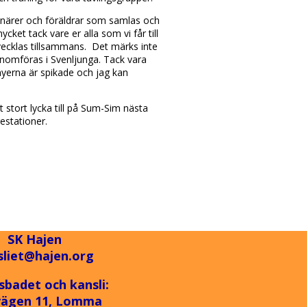
nktionärer och föräldrar som samlas och
cket tack vare er alla som vi får till
ecklas tillsammans. Det märks inte
nomföras i Svenljunga. Tack vara
enyerna är spikade och jag kan
t stort lycka till på Sum-Sim nästa
estationer.
SK Hajen
sliet@hajen.org
sbadet och kansli:
vägen 11, Lomma