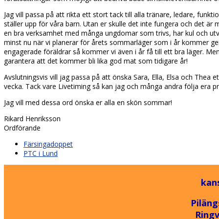
Jag vill passa på att rikta ett stort tack till alla tränare, ledare, fu
ställer upp för våra barn. Utan er skulle det inte fungera och det är my
en bra verksamhet med många ungdomar som trivs, har kul och utv
minst nu när vi planerar för årets sommarläger som i år kommer ge
engagerade föräldrar så kommer vi även i år få till ett bra läger. M
garantera att det kommer bli lika god mat som tidigare år!
Avslutningsvis vill jag passa på att önska Sara, Ella, Elsa och Thea et
vecka. Tack vare Livetiming så kan jag och många andra följa era pr
Jag vill med dessa ord önska er alla en skön sommar!
Rikard Henriksson
Ordförande
previous
Färsingadoppet
post:
next
PTC i Lund
post:
kan
Piläng
Ring