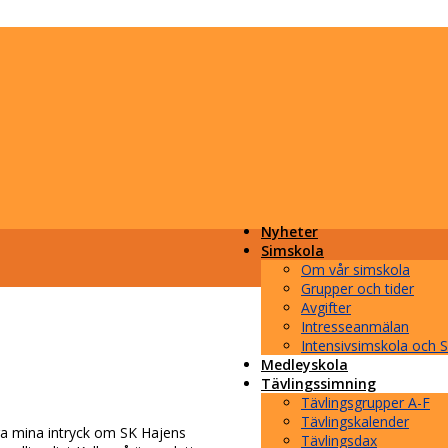
Nyheter
Simskola
Om vår simskola
Grupper och tider
Avgifter
Intresseanmälan
Intensivsimskola och
Medleyskola
Tävlingssimning
Tävlingsgrupper A-F
Tävlingskalender
ra mina intryck om SK Hajens
Tävlingsdax