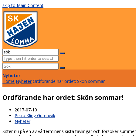
skip to Main Content
Facebook
Instagram
Email
Open
Mobile
Sök
Menu
Submit
Nyheter
Home
Nyheter
Ordförande har ordet: Skön sommar!
Ordförande har ordet: Skön sommar!
2017-07-10
Petra Kling Gutenwik
Nyheter
Sitter nu på en av vårterminens sista tävlingar och försöker summe