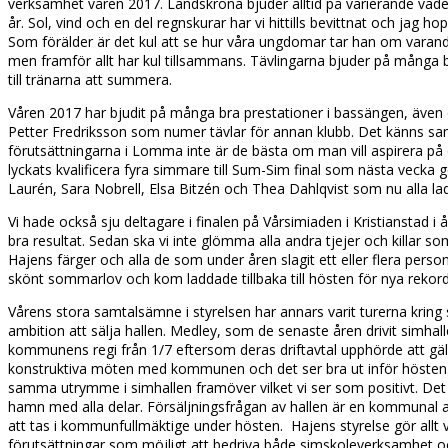
verksamhet våren 2017. Landskrona bjuder alltid på varierande väder, 
år. Sol, vind och en del regnskurar har vi hittills bevittnat och jag hop
Som förälder är det kul att se hur våra ungdomar tar han om varan
men framför allt har kul tillsammans. Tävlingarna bjuder på många b
till tränarna att summera.
Våren 2017 har bjudit på många bra prestationer i bassängen, även
Petter Fredriksson som numer tävlar för annan klubb. Det känns sam
förutsättningarna i Lomma inte är de bästa om man vill aspirera på e
lyckats kvalificera fyra simmare till Sum-Sim final som nästa vecka 
Laurén, Sara Nobrell, Elsa Bitzén och Thea Dahlqvist som nu alla ladd
Vi hade också sju deltagare i finalen på Vårsimiaden i Kristianstad 
bra resultat. Sedan ska vi inte glömma alla andra tjejer och killar som
Hajens färger och alla de som under åren slagit ett eller flera personli
skönt sommarlov och kom laddade tillbaka till hösten för nya rekord
Vårens stora samtalsämne i styrelsen har annars varit turerna kri
ambition att sälja hallen. Medley, som de senaste åren drivit simhall
kommunens regi från 1/7 eftersom deras driftavtal upphörde att gälla
konstruktiva möten med kommunen och det ser bra ut inför hösten
samma utrymme i simhallen framöver vilket vi ser som positivt. Det å
hamn med alla delar. Försäljningsfrågan av hallen är en kommunal
att tas i kommunfullmäktige under hösten. Hajens styrelse gör allt v
förutsättningar som möjligt att bedriva både simskoleverksamhet och