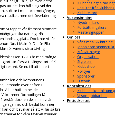
allt enligt Kalle, så även detta
Klubbens egna tävling
pas att det kan hålla sig vid det.
Resultat från klubbens
dra, stöttar i med och motgångar,
Klubbrekord
ra resultat, men det överlåter jag
Vuxensimning
Nybörjarkurs
Fortsättningskurs
 om vi tappat vår främsta simmare
Mastersgrupper
tidigt ganska naturligt då
Om oss
n landslagsplats. Dock har vi i år
Vår simhall & hitta hit
genomförs i Malmö. Det är Ella
Jobba som siminstrukt
ar för vårens sista tävling.
Målsättningar
Organisation
i åldersklassen 12-13 år med många
Styrelsen
 gjort sin första tävlingsstart i SK
Klubbshop
gt rekord. Se nu till att ha ett
Policyer
.
Sponsorer
ng simhallen och kommunens
Historik
en, lämnade över driften i
Kontakta oss
. Vi har haft en hel del
Klubbens kontaktuppgi
. Vi kommer förmodligen få
Vi som jobbar här
terstår dock en del innan vi är i
Fritidskortet
 angelägenhet och beslut kommer
i kan och bevakar så att vi får så bra
 träning för våra tävlingsgrupper.