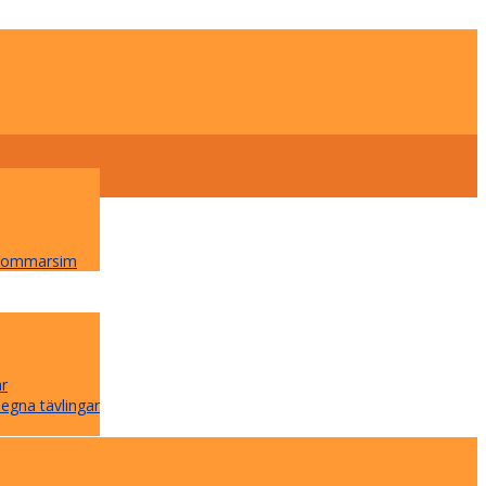
 Sommarsim
ar
 egna tävlingar