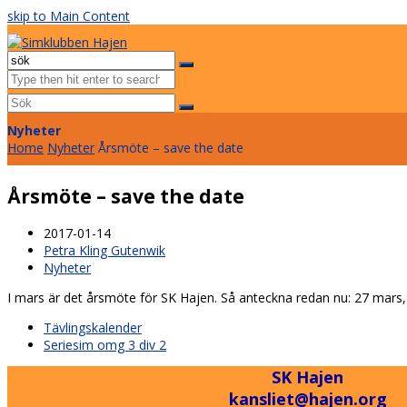
skip to Main Content
Facebook
Instagram
Email
Open
Mobile
Sök
Menu
Submit
Nyheter
Home
Nyheter
Årsmöte – save the date
Årsmöte – save the date
2017-01-14
Petra Kling Gutenwik
Nyheter
I mars är det årsmöte för SK Hajen. Så anteckna redan nu: 27 mars,
previous
Tävlingskalender
post:
next
Seriesim omg 3 div 2
post:
SK Hajen
kansliet@hajen.org