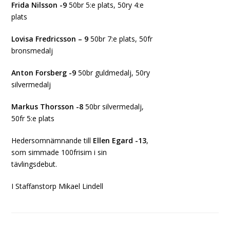
Frida Nilsson -9
50br 5:e plats, 50ry 4:e
plats
Lovisa Fredricsson – 9
50br 7:e plats, 50fr
bronsmedalj
Anton Forsberg -9
50br guldmedalj, 50ry
silvermedalj
Markus Thorsson -8
50br silvermedalj,
50fr 5:e plats
Hedersomnämnande till
Ellen Egard -13
,
som simmade 100frisim i sin
tävlingsdebut.
I Staffanstorp Mikael Lindell