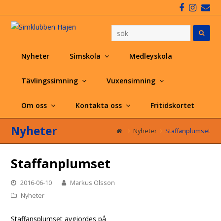
Faceboo
Insta
Em
Nyheter
Simskola
Medleyskola
Tävlingssimning
Vuxensimning
Om oss
Kontakta oss
Fritidskortet
Nyheter
Nyheter
Staffanplumset
Staffanplumset
2016-06-10
Markus Olsson
Nyheter
Staffansplumset avgjordes på