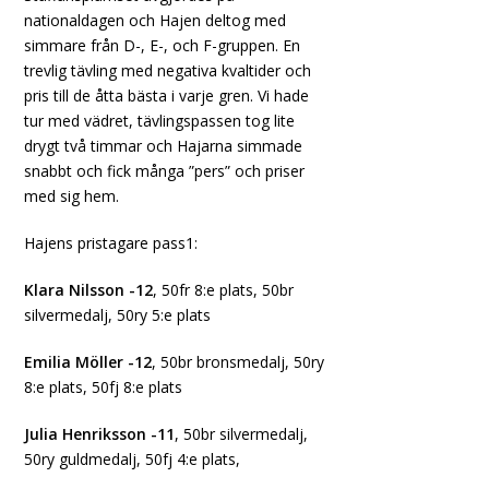
nationaldagen och Hajen deltog med
simmare från D-, E-, och F-gruppen. En
trevlig tävling med negativa kvaltider och
pris till de åtta bästa i varje gren. Vi hade
tur med vädret, tävlingspassen tog lite
drygt två timmar och Hajarna simmade
snabbt och fick många ”pers” och priser
med sig hem.
Hajens pristagare pass1:
Klara Nilsson -12
, 50fr 8:e plats, 50br
silvermedalj, 50ry 5:e plats
Emilia Möller -12
, 50br bronsmedalj, 50ry
8:e plats, 50fj 8:e plats
Julia Henriksson -11
, 50br silvermedalj,
50ry guldmedalj, 50fj 4:e plats,