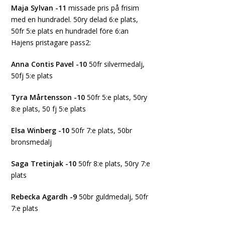
Maja Sylvan -11
missade pris på frisim
med en hundradel. 50ry delad 6:e plats,
50fr 5:e plats en hundradel före 6:an
Hajens pristagare pass2:
Anna Contis Pavel -10
50fr silvermedalj,
50fj 5:e plats
Tyra Mårtensson -10
50fr 5:e plats, 50ry
8:e plats, 50 fj 5:e plats
Elsa Winberg -10
50fr 7:e plats, 50br
bronsmedalj
Saga Tretinjak -10
50fr 8:e plats, 50ry 7:e
plats
Rebecka Agardh -9
50br guldmedalj, 50fr
7:e plats