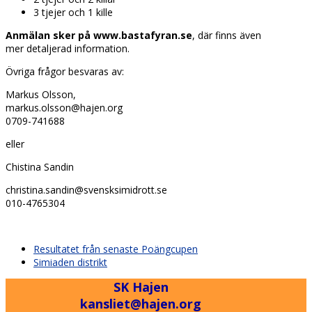
3 tjejer och 1 kille
Anmälan sker på www.bastafyran.se
, där finns även
mer detaljerad information.
Övriga frågor besvaras av:
Markus Olsson,
markus.olsson@hajen.org
0709-741688
eller
Chistina Sandin
christina.sandin@svensksimidrott.se
010-4765304
previous
Resultatet från senaste Poängcupen
post:
next
Simiaden distrikt
post:
SK Hajen
kansliet@hajen.org