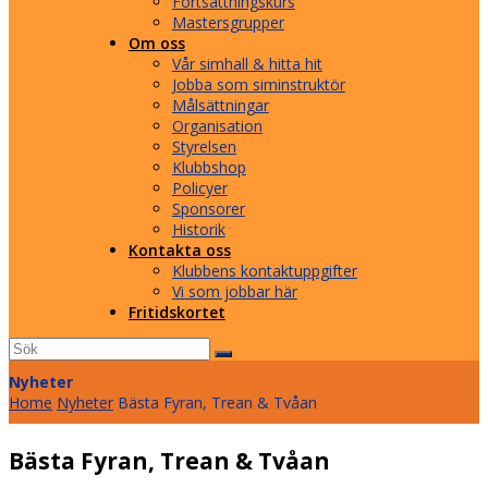
Fortsättningskurs
Mastersgrupper
Om oss
Vår simhall & hitta hit
Jobba som siminstruktör
Målsättningar
Organisation
Styrelsen
Klubbshop
Policyer
Sponsorer
Historik
Kontakta oss
Klubbens kontaktuppgifter
Vi som jobbar här
Fritidskortet
Sök
Submit
Nyheter
Home
Nyheter
Bästa Fyran, Trean & Tvåan
Bästa Fyran, Trean & Tvåan