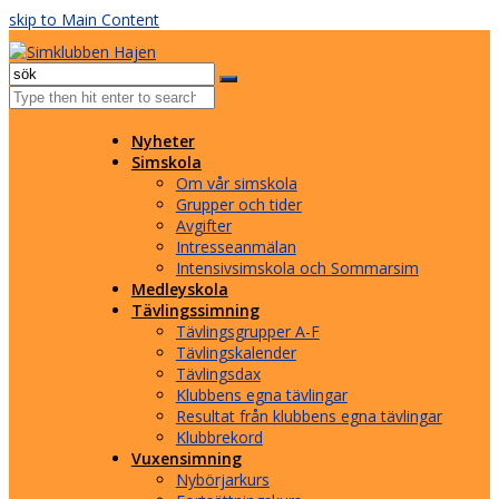
skip to Main Content
Facebook
Instagram
Email
Open
Mobile
Menu
Nyheter
Simskola
Om vår simskola
Grupper och tider
Avgifter
Intresseanmälan
Intensivsimskola och Sommarsim
Medleyskola
Tävlingssimning
Tävlingsgrupper A-F
Tävlingskalender
Tävlingsdax
Klubbens egna tävlingar
Resultat från klubbens egna tävlingar
Klubbrekord
Vuxensimning
Nybörjarkurs