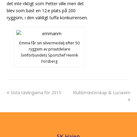
det inte riktigt som Petter ville men det
blev som bäst en 12:e plats på 200
ryggsim, i den väldigt tuffa konkurrensen.
Emma får sin silvermedalj efter 50
ryggsim av prisutdelare
Simförbundets Sportchef Henrik
Forsberg
previous
next
Sista tävlingarna för 2015
Klubbmästerskap & Luciasim
post:
post:
SK Hajen