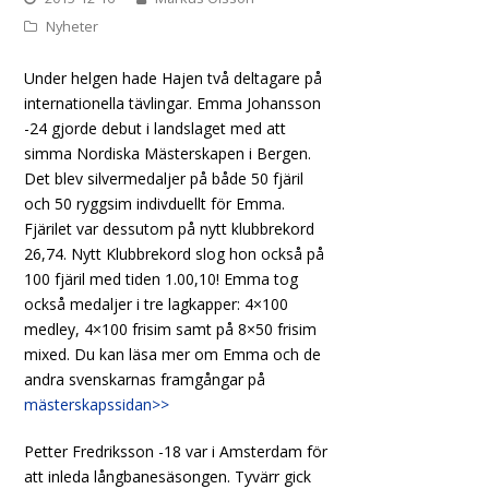
Nyheter
Under helgen hade Hajen två deltagare på
internationella tävlingar. Emma Johansson
-24 gjorde debut i landslaget med att
simma Nordiska Mästerskapen i Bergen.
Det blev silvermedaljer på både 50 fjäril
och 50 ryggsim indivduellt för Emma.
Fjärilet var dessutom på nytt klubbrekord
26,74. Nytt Klubbrekord slog hon också på
100 fjäril med tiden 1.00,10! Emma tog
också medaljer i tre lagkapper: 4×100
medley, 4×100 frisim samt på 8×50 frisim
mixed. Du kan läsa mer om Emma och de
andra svenskarnas framgångar på
mästerskapssidan>>
Petter Fredriksson -18 var i Amsterdam för
att inleda långbanesäsongen. Tyvärr gick