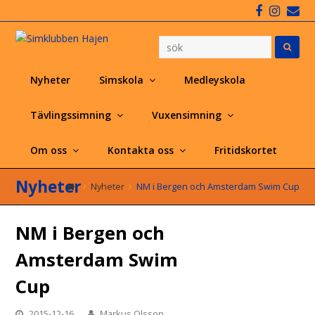
Faceboo
Insta
Em
Nyheter
Simskola
Medleyskola
Tävlingssimning
Vuxensimning
Om oss
Kontakta oss
Fritidskortet
Nyheter
Nyheter
NM i Bergen och Amsterdam Swim Cup
NM i Bergen och
Amsterdam Swim
Cup
2015-12-16
Markus Olsson