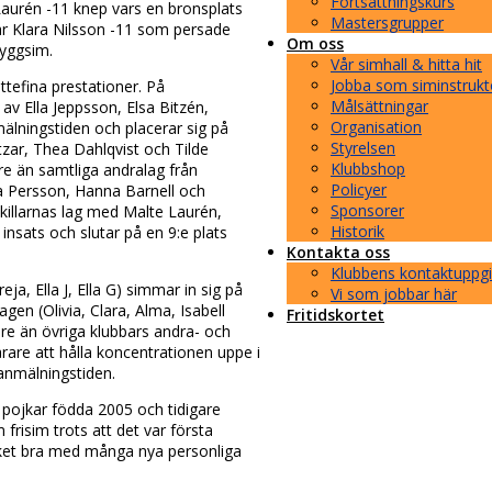
Fortsättningskurs
 Laurén -11 knep vars en bronsplats
Mastersgrupper
ar Klara Nilsson -11 som persade
Om oss
ryggsim.
Vår simhall & hitta hit
Jobba som siminstrukt
ttefina prestationer. På
Målsättningar
v Ella Jeppsson, Elsa Bitzén,
Organisation
lningstiden och placerar sig på
Styrelsen
tzar, Thea Dahlqvist och Tilde
Klubbshop
are än samtliga andralag från
Policyer
a Persson, Hanna Barnell och
Sponsorer
 killarnas lag med Malte Laurén,
Historik
nsats och slutar på en 9:e plats
Kontakta oss
Klubbens kontaktuppgi
a, Ella J, Ella G) simmar in sig på
Vi som jobbar här
gen (Olivia, Clara, Alma, Isabell
Fritidskortet
are än övriga klubbars andra- och
vårare att hålla koncentrationen uppe i
 anmälningstiden.
h pojkar födda 2005 och tidigare
frisim trots att det var första
ket bra med många nya personliga