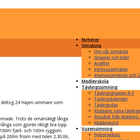
Nyheter
Simskola
Om vår simskola
Grupper och tider
Avgifter
Intresseanmälan
Intensivsimskola och
Medleyskola
Tävlingssimning
Tävlingsgrupper A-F
Tävlingskalender
p, deltog 24 Hajen-simmare som
Tävlingsdax
Klubbens egna tävling
Resultat från klubbens
immade. Trots de omänskligt långa
Klubbrekord
ånga som gjorde riktigt bra lopp.
Vuxensimning
 100m fjäril- och 100m ryggsim.
Nybörjarkurs
på 200m frisim med tiden 2.30.06,