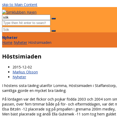
skip to Main Content
Facebook
Instagram
Email
Open
Mobile
Sök
Menu
Submit
Nyheter
Home
Nyheter
Höstsimiaden
Höstsimiaden
2015-12-02
Markus Olsson
Nyheter
I höstens sista tävling utanför Lomma, Höstsimiaden i Staffanstor
samtliga gjorde en mycket bra tävling.
På lördagen var det flickor och pojkar födda 2003 och 2004 som s
passen, över fem timmar både på för- och eftermiddagen, var det m
Elsa Bitzén -12 placerade sig på prispallen i grenarna 200m medley,
Men bäst placerade sig ändå Ella Gutenwik -11 som tog hem guldet 