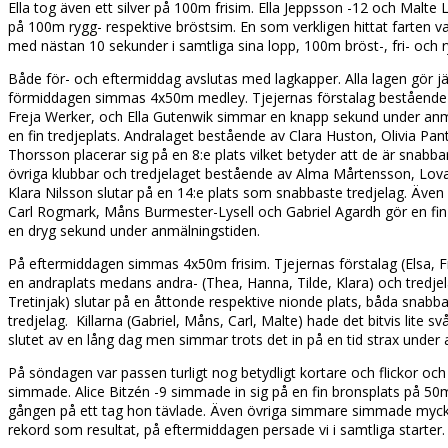
Ella tog även ett silver på 100m frisim. Ella Jeppsson -12 och Malte
på 100m rygg- respektive bröstsim. En som verkligen hittat farten v
med nästan 10 sekunder i samtliga sina lopp, 100m bröst-, fri- och 
Både för- och eftermiddag avslutas med lagkapper. Alla lagen gör jä
förmiddagen simmas 4x50m medley. Tjejernas förstalag bestående a
Freja Werker, och Ella Gutenwik simmar en knapp sekund under anmä
en fin tredjeplats. Andralaget bestående av Clara Huston, Olivia Pan
Thorsson placerar sig på en 8:e plats vilket betyder att de är snabb
övriga klubbar och tredjelaget bestående av Alma Mårtensson, Lov
Klara Nilsson slutar på en 14:e plats som snabbaste tredjelag. Även
Carl Rogmark, Måns Burmester-Lysell och Gabriel Agardh gör en fin i
en dryg sekund under anmälningstiden.
På eftermiddagen simmas 4x50m frisim. Tjejernas förstalag (Elsa, Frej
en andraplats medans andra- (Thea, Hanna, Tilde, Klara) och tredjela
Tretinjak) slutar på en åttonde respektive nionde plats, båda snabb
tredjelag. Killarna (Gabriel, Måns, Carl, Malte) hade det bitvis lite s
slutet av en lång dag men simmar trots det in på en tid strax under
På söndagen var passen turligt nog betydligt kortare och flickor oc
simmade. Alice Bitzén -9 simmade in sig på en fin bronsplats på 50m 
gången på ett tag hon tävlade. Även övriga simmare simmade myc
rekord som resultat, på eftermiddagen persade vi i samtliga starter.