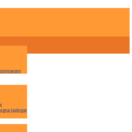
 Sommarsim
ar
 egna tävlingar