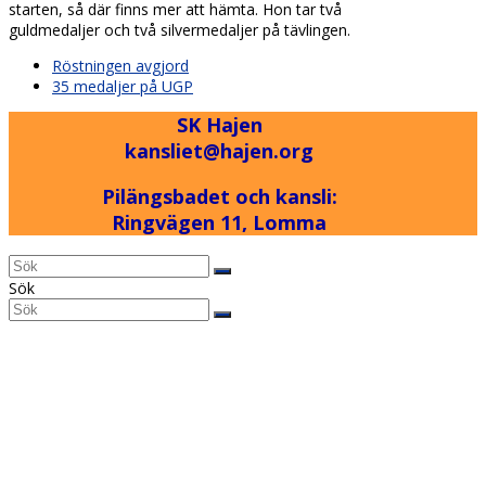
starten, så där finns mer att hämta. Hon tar två
guldmedaljer och två silvermedaljer på tävlingen.
previous
Röstningen avgjord
post:
next
35 medaljer på UGP
post:
SK Hajen
kansliet@hajen.org
Pilängsbadet och kansli:
Ringvägen 11, Lomma
Back
Sök
To
Sök
Submit
Top