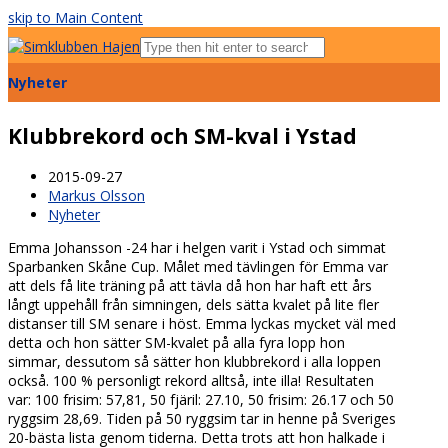
skip to Main Content
Open
Mobile
Nyheter
Menu
Klubbrekord och SM-kval i Ystad
2015-09-27
Markus Olsson
Nyheter
Emma Johansson -24 har i helgen varit i Ystad och simmat
Sparbanken Skåne Cup. Målet med tävlingen för Emma var
att dels få lite träning på att tävla då hon har haft ett års
långt uppehåll från simningen, dels sätta kvalet på lite fler
distanser till SM senare i höst. Emma lyckas mycket väl med
detta och hon sätter SM-kvalet på alla fyra lopp hon
simmar, dessutom så sätter hon klubbrekord i alla loppen
också. 100 % personligt rekord alltså, inte illa! Resultaten
var: 100 frisim: 57,81, 50 fjäril: 27.10, 50 frisim: 26.17 och 50
ryggsim 28,69. Tiden på 50 ryggsim tar in henne på Sveriges
20-bästa lista genom tiderna. Detta trots att hon halkade i