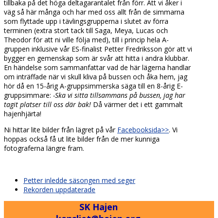
tillbaka på det höga deltagarantalet från förr. Att vi åker i
väg så här många och har med oss allt från de simmarna
som flyttade upp i tävlingsgrupperna i slutet av förra
terminen (extra stort tack till Saga, Meya, Lucas och
Theodor för att ni ville följa med), till i princip hela A-
gruppen inklusive vår ES-finalist Petter Fredriksson gör att vi
bygger en gemenskap som är svår att hitta i andra klubbar.
En händelse som sammanfattar vad de här lägerna handlar
om inträffade när vi skull kliva på bussen och åka hem, jag
hör då en 15-årig A-gruppsimmerska säga till en 8-årig E-
gruppsimmare:
-Ska vi sitta tillsammans på bussen, jag har
tagit platser till oss där bak!
Då värmer det i ett gammalt
hajenhjärta!
Ni hittar lite bilder från lägret på vår
Facebooksida>>
. Vi
hoppas också få ut lite bilder från de mer kunniga
fotograferna längre fram.
previous
Petter inledde säsongen med seger
post:
next
Rekorden uppdaterade
post:
SK Hajen