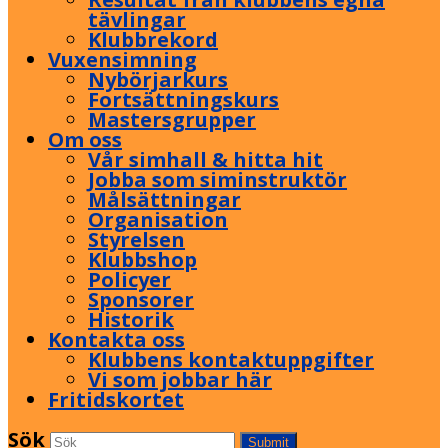
tävlingar
Klubbrekord
Vuxensimning
Nybörjarkurs
Fortsättningskurs
Mastersgrupper
Om oss
Vår simhall & hitta hit
Jobba som siminstruktör
Målsättningar
Organisation
Styrelsen
Klubbshop
Policyer
Sponsorer
Historik
Kontakta oss
Klubbens kontaktuppgifter
Vi som jobbar här
Fritidskortet
Sök
Submit