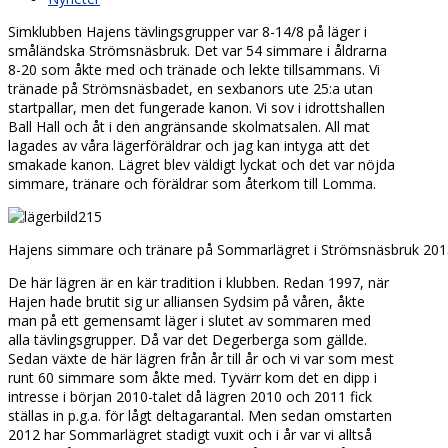
Simklubben Hajens tävlingsgrupper var 8-14/8 på läger i
småländska Strömsnäsbruk. Det var 54 simmare i åldrarna
8-20 som åkte med och tränade och lekte tillsammans. Vi
tränade på Strömsnäsbadet, en sexbanors ute 25:a utan
startpallar, men det fungerade kanon. Vi sov i idrottshallen
Ball Hall och åt i den angränsande skolmatsalen. All mat
lagades av våra lägerföräldrar och jag kan intyga att det
smakade kanon. Lägret blev väldigt lyckat och det var nöjda
simmare, tränare och föräldrar som återkom till Lomma.
Hajens simmare och tränare på Sommarlägret i Strömsnäsbruk 201
De här lägren är en kär tradition i klubben. Redan 1997, när
Hajen hade brutit sig ur alliansen Sydsim på våren, åkte
man på ett gemensamt läger i slutet av sommaren med
alla tävlingsgrupper. Då var det Degerberga som gällde.
Sedan växte de här lägren från år till år och vi var som mest
runt 60 simmare som åkte med. Tyvärr kom det en dipp i
intresse i början 2010-talet då lägren 2010 och 2011 fick
ställas in p.g.a. för lågt deltagarantal. Men sedan omstarten
2012 har Sommarlägret stadigt vuxit och i år var vi alltså