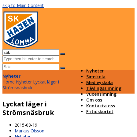
skip to Main Content
Facebook
Instagram
Email
Open
Mobile
Sök
Menu
Submit
Nyheter
Nyheter
Simskola
Home
Nyheter
Lyckat läger i
Medleyskola
Strömsnäsbruk
Tävlingssimning
Vuxensimning
Om oss
Lyckat läger i
Kontakta oss
Strömsnäsbruk
Fritidskortet
2015-08-19
Markus Olsson
Nyheter