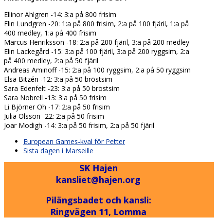
Ellinor Ahlgren -14: 3:a på 800 frisim
Elin Lundgren -20: 1:a på 800 frisim, 2:a på 100 fjäril, 1:a på
400 medley, 1:a på 400 frisim
Marcus Henriksson -18: 2:a på 200 fjäril, 3:a på 200 medley
Elin Lackegård -15: 3:a på 100 fjäril, 3:a på 200 ryggsim, 2:a
på 400 medley, 2:a på 50 fjäril
Andreas Aminoff -15: 2:a på 100 ryggsim, 2:a på 50 ryggsim
Elsa Bitzén -12: 3:a på 50 bröstsim
Sara Edenfelt -23: 3:a på 50 bröstsim
Sara Nobrell -13: 3:a på 50 frisim
Li Björner Oh -17: 2:a på 50 frisim
Julia Olsson -22: 2:a på 50 frisim
Joar Modigh -14: 3:a på 50 frisim, 2:a på 50 fjäril
previous
European Games-kval för Petter
post:
next
Sista dagen i Marseille
post:
SK Hajen
kansliet@hajen.org
Pilängsbadet och kansli:
Ringvägen 11, Lomma