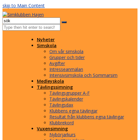
skip to Main Content
Facebook
Instagram
Email
Open
Mobile
Menu
Nyheter
Simskola
Om vår simskola
Grupper och tider
Avgifter
Intresseanmälan
Intensivsimskola och Sommarsim
Medleyskola
Tävlingssimning
Tävlingsgrupper A-F
Tävlingskalender
Tävlingsdax
Klubbens egna tävlingar
Resultat från klubbens egna tävlingar
Klubbrekord
Vuxensimning
Nybörjarkurs