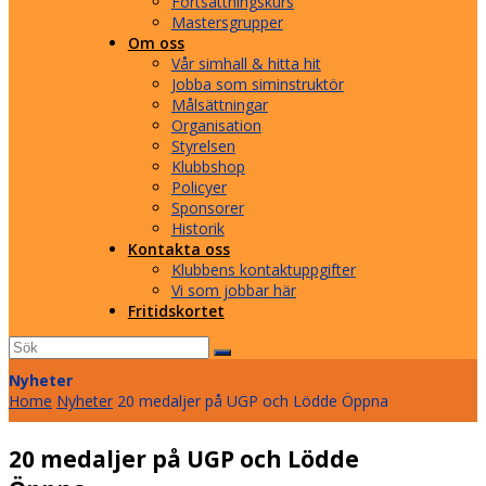
Fortsättningskurs
Mastersgrupper
Om oss
Vår simhall & hitta hit
Jobba som siminstruktör
Målsättningar
Organisation
Styrelsen
Klubbshop
Policyer
Sponsorer
Historik
Kontakta oss
Klubbens kontaktuppgifter
Vi som jobbar här
Fritidskortet
Sök
Submit
Nyheter
Home
Nyheter
20 medaljer på UGP och Lödde Öppna
20 medaljer på UGP och Lödde