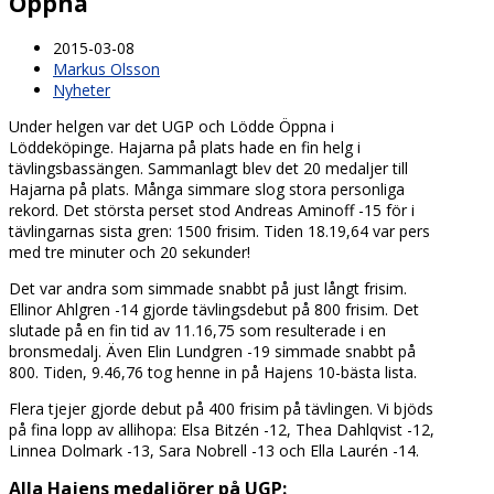
Öppna
2015-03-08
Markus Olsson
Nyheter
Under helgen var det UGP och Lödde Öppna i
Löddeköpinge. Hajarna på plats hade en fin helg i
tävlingsbassängen. Sammanlagt blev det 20 medaljer till
Hajarna på plats. Många simmare slog stora personliga
rekord. Det största perset stod Andreas Aminoff -15 för i
tävlingarnas sista gren: 1500 frisim. Tiden 18.19,64 var pers
med tre minuter och 20 sekunder!
Det var andra som simmade snabbt på just långt frisim.
Ellinor Ahlgren -14 gjorde tävlingsdebut på 800 frisim. Det
slutade på en fin tid av 11.16,75 som resulterade i en
bronsmedalj. Även Elin Lundgren -19 simmade snabbt på
800. Tiden, 9.46,76 tog henne in på Hajens 10-bästa lista.
Flera tjejer gjorde debut på 400 frisim på tävlingen. Vi bjöds
på fina lopp av allihopa: Elsa Bitzén -12, Thea Dahlqvist -12,
Linnea Dolmark -13, Sara Nobrell -13 och Ella Laurén -14.
Alla Hajens medaljörer på UGP: