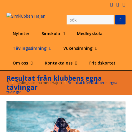
Facebo
Inst
Em
Nyheter
Simskola
Medleyskola
Tävlingssimning
Vuxensimning
Om oss
Kontakta oss
Fritidskortet
Resultat från klubbens egna
Tävlingssimma med Hajen
Resultat från klubbens egna
tävlingar
tävlingar